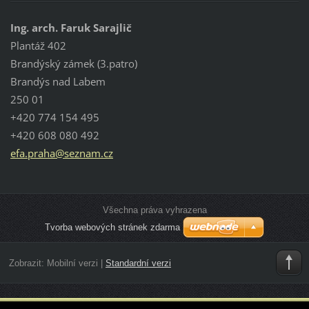
Ing. arch. Faruk Sarajlič
Plantáž 402
Brandýský zámek (3.patro)
Brandýs nad Labem
250 01
+420 774 154 495
+420 608 080 492
efa.prah
a@seznam
.cz
Všechna práva vyhrazena
Tvorba webových stránek zdarma
Zobrazit:
Mobilní verzi
|
Standardní verzi